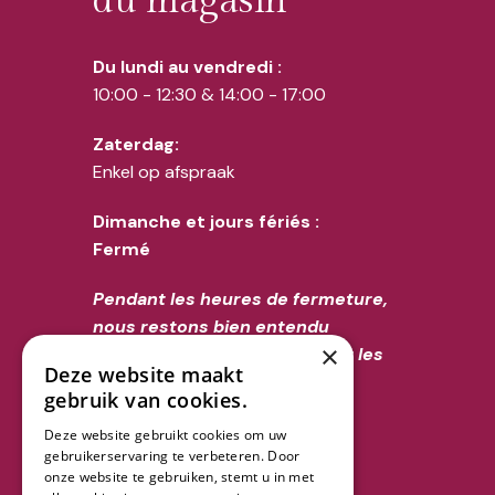
du magasin
Du lundi au vendredi :
10:00 - 12:30 & 14:00 - 17:00
Zaterdag:
Enkel op afspraak
Dimanche et jours fériés :
Fermé
Pendant les heures de fermeture,
nous restons bien entendu
×
joignables par téléphone pour les
Deze website maakt
décès au 02/356.52.70.
gebruik van cookies.
Deze website gebruikt cookies om uw
Suivez-nous
gebruikerservaring te verbeteren. Door
onze website te gebruiken, stemt u in met