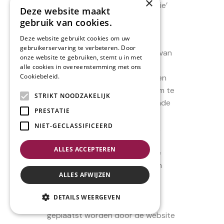
×
wat men een ‘permanent’ cookie’
Deze website maakt
noemt.
gebruik van cookies.
Deze website gebruikt cookies om uw
Het doel van een cookie is de
gebruikerservaring te verbeteren. Door
interactie tussen de bezoeker van
onze website te gebruiken, stemt u in met
een website en de website
alle cookies in overeenstemming met ons
Cookiebeleid.
Lees verder
gemakkelijker en sneller te maken
en zo de bezoeker te helpen om te
STRIKT NOODZAKELIJK
navigeren tussen de verschillende
PRESTATIE
onderdelen van de website.
NIET-GECLASSIFICEERD
Daarnaast kunnen cookies ook
gebruikt worden voor
ALLES ACCEPTEREN
marketingdoeleinden, om zo de
inhoud of de publiciteit van een
ALLES AFWIJZEN
website aan te passen aan de
smaak en behoefte van de
DETAILS WEERGEVEN
bezoeker. Cookies kunnen
geplaatst worden door de website