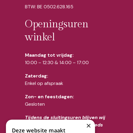
BTW: BE 0502.628.165
Openingsuren
winkel
Maandag tot vrijdag:
10:00 – 12:30 & 14:00 – 17:00
Zaterdag:
Enkel op afspraak
Zon- en feestdagen:
Gesloten
Tijdens de sluitingsuren blijven wij
×
voor overlijdens uiteraard steeds
Deze website maakt
telefonisch bereikbaar op het