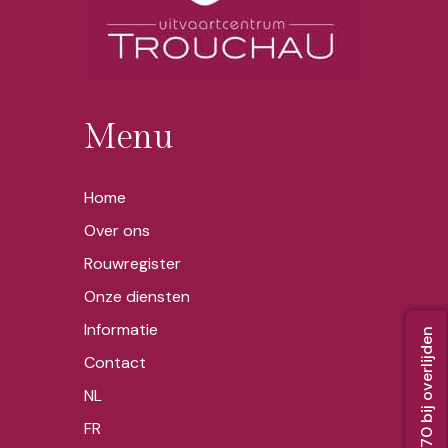
d
i
t
i
e
s
*
Menu
Home
Over ons
Rouwregister
Onze diensten
Informatie
Bel 02 356 52 70 bij overlijden
Contact
NL
FR