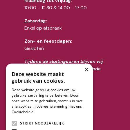
Maandag tot vrijdag:
10:00 – 12:30 & 14:00 – 17:00
Zaterdag:
Enkel op afspraak
Zon- en feestdagen:
Gesloten
Tijdens de sluitingsuren blijven wij
×
voor overlijdens uiteraard steeds
Deze website maakt
telefonisch bereikbaar op het
gebruik van cookies.
nummer 02/356.52.70
Deze website gebruikt cookies om uw
gebruikerservaring te verbeteren. Door
Volg ons
onze website te gebruiken, stemt u in met
alle cookies in overeenstemming met ons
Cookiebeleid.
Lees verder
STRIKT NOODZAKELIJK