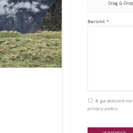
Drag & Drop
Bericht
*
B
Ik ga akkoord m
e
privacy policy
v
e
s
t