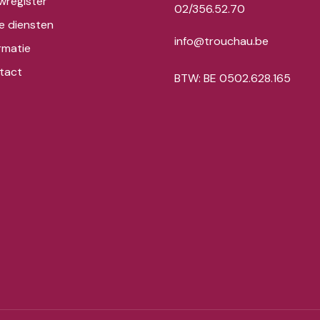
wregister
02/356.52.70
e diensten
info@trouchau.be
rmatie
tact
BTW: BE 0502.628.165