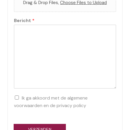
Drag & Drop Files,
Choose Files to Upload
Bericht
*
B
Ik ga akkoord met de algemene
e
voorwaarden en de privacy policy
v
e
s
t
VERZENDEN