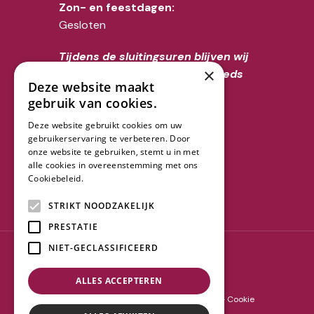
Zon- en feestdagen:
Gesloten
Tijdens de sluitingsuren blijven wij
×
voor overlijdens uiteraard steeds
Deze website maakt
telefonisch bereikbaar op het
gebruik van cookies.
nummer 02/356.52.70
Deze website gebruikt cookies om uw
gebruikerservaring te verbeteren. Door
Volg ons
onze website te gebruiken, stemt u in met
alle cookies in overeenstemming met ons
Cookiebeleid.
Lees verder
STRIKT NOODZAKELIJK
PRESTATIE
NIET-GECLASSIFICEERD
Copyright © 2023 Trouchau
ALLES ACCEPTEREN
Algemene voorwaarden
-
Privacy policy
-
Cookie