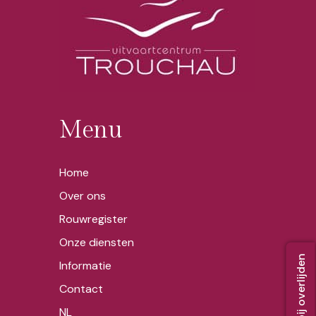
o
n
d
i
t
i
e
s
*
Menu
Home
Over ons
Rouwregister
Onze diensten
Informatie
Contact
NL