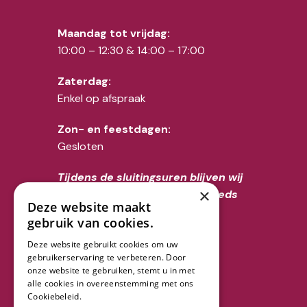
Maandag tot vrijdag:
10:00 – 12:30 & 14:00 – 17:00
Zaterdag:
Enkel op afspraak
Zon- en feestdagen:
Gesloten
Tijdens de sluitingsuren blijven wij
×
voor overlijdens uiteraard steeds
Deze website maakt
telefonisch bereikbaar op het
gebruik van cookies.
nummer 02/356.52.70
Deze website gebruikt cookies om uw
gebruikerservaring te verbeteren. Door
Volg ons
onze website te gebruiken, stemt u in met
alle cookies in overeenstemming met ons
Cookiebeleid.
Lees verder