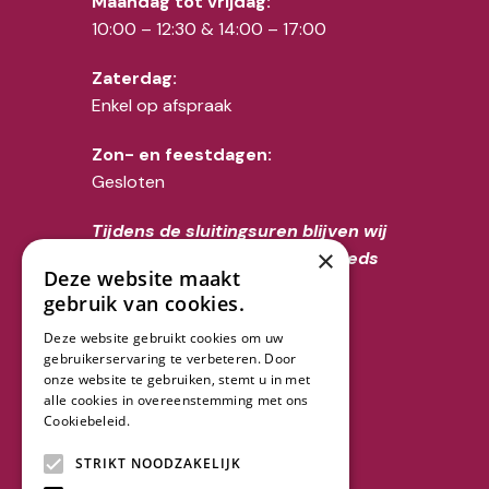
Maandag tot vrijdag:
10:00 – 12:30 & 14:00 – 17:00
Zaterdag:
Enkel op afspraak
Zon- en feestdagen:
Gesloten
Tijdens de sluitingsuren blijven wij
×
voor overlijdens uiteraard steeds
Deze website maakt
telefonisch bereikbaar op het
gebruik van cookies.
nummer 02/356.52.70
Deze website gebruikt cookies om uw
gebruikerservaring te verbeteren. Door
Volg ons
onze website te gebruiken, stemt u in met
alle cookies in overeenstemming met ons
Cookiebeleid.
Lees verder
STRIKT NOODZAKELIJK