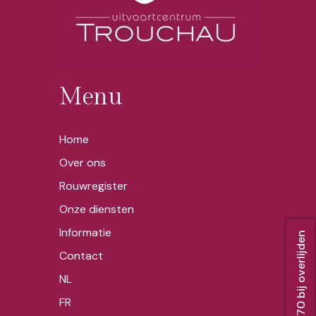
d
i
t
i
e
s
*
Menu
Home
Over ons
Rouwregister
Onze diensten
Informatie
Bel 02 356 52 70 bij overlijden
Contact
NL
FR