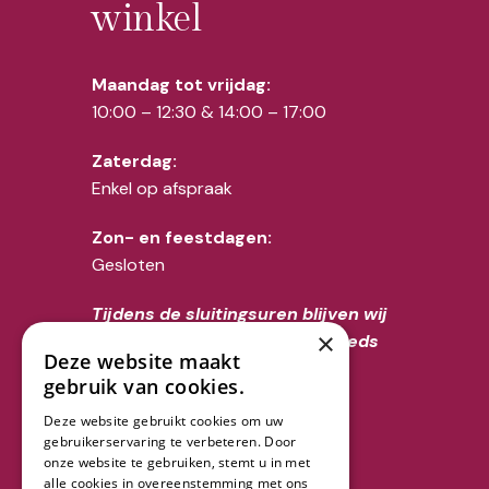
winkel
Maandag tot vrijdag:
10:00 – 12:30 & 14:00 – 17:00
Zaterdag:
Enkel op afspraak
Zon- en feestdagen:
Gesloten
Tijdens de sluitingsuren blijven wij
×
voor overlijdens uiteraard steeds
Deze website maakt
telefonisch bereikbaar op het
gebruik van cookies.
nummer 02/356.52.70
Deze website gebruikt cookies om uw
gebruikerservaring te verbeteren. Door
Volg ons
onze website te gebruiken, stemt u in met
alle cookies in overeenstemming met ons