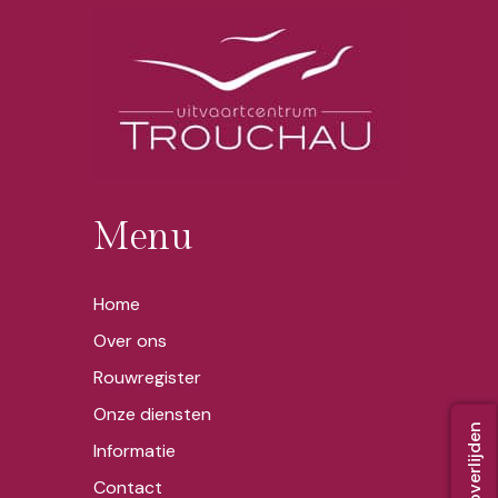
n
c
o
n
d
i
t
i
e
s
*
Menu
Home
Over ons
Rouwregister
Onze diensten
Informatie
Contact