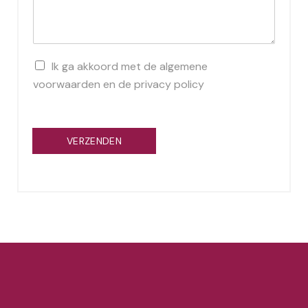
B
Ik ga akkoord met de algemene
e
voorwaarden en de privacy policy
v
e
s
t
VERZENDEN
i
g
i
n
g
t
e
r
m
e
n
e